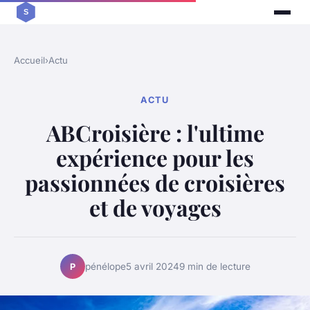
Accueil
›
Actu
ACTU
ABCroisière : l'ultime
expérience pour les
passionnées de croisières
et de voyages
pénélope
5 avril 2024
9 min de lecture
P