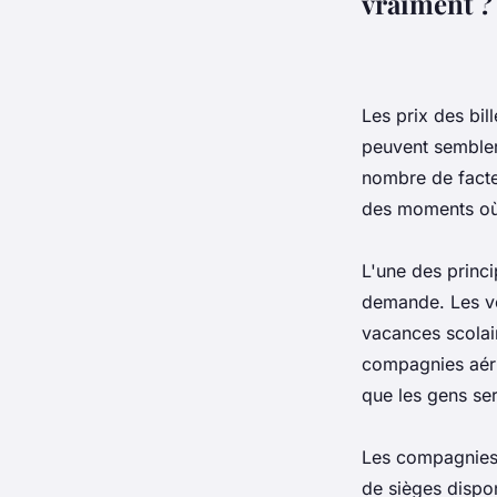
vraiment ?
Les prix des bil
peuvent sembler 
nombre de facteu
des moments où 
L'une des princi
demande. Les vo
vacances scolai
compagnies aérie
que les gens se
Les compagnies 
de sièges dispo