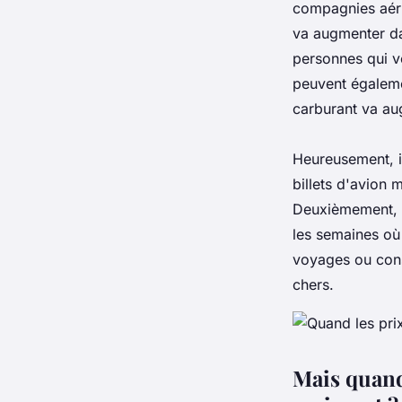
compagnies aéri
va augmenter da
personnes qui v
peuvent égalemen
carburant va au
Heureusement, i
billets d'avion 
Deuxièmement, s
les semaines où 
voyages ou cons
chers.
Mais quand 