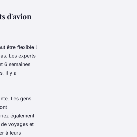
ts d'avion
ut être flexible !
bas. Les experts
 et 6 semaines
, il y a
inte. Les gens
sont
vriez également
s de voyages et
r à leurs