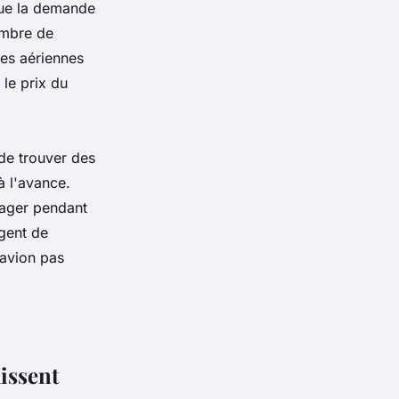
que la demande
ombre de
es aériennes
 le prix du
de trouver des
à l'avance.
yager pendant
agent de
'avion pas
aissent