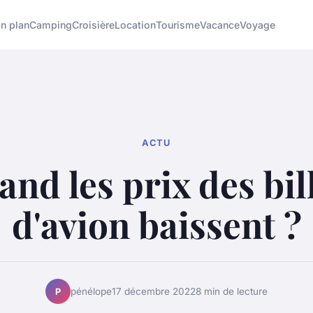
n plan
Camping
Croisière
Location
Tourisme
Vacance
Voyage
ACTU
nd les prix des bil
d'avion baissent ?
pénélope
17 décembre 2022
8 min de lecture
P