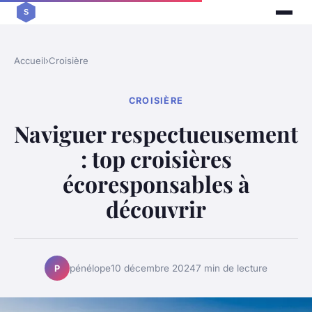
Accueil
›
Croisière
CROISIÈRE
Naviguer respectueusement
: top croisières
écoresponsables à
découvrir
pénélope
10 décembre 2024
7 min de lecture
P