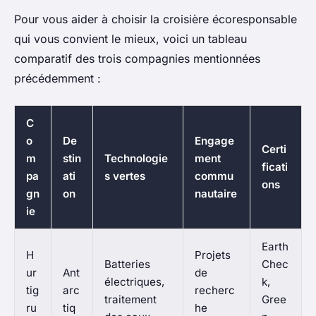
Pour vous aider à choisir la croisière écoresponsable
qui vous convient le mieux, voici un tableau
comparatif des trois compagnies mentionnées
précédemment :
C
o
De
Engage
Certi
m
stin
Technologie
ment
ficati
pa
ati
s vertes
commu
ons
gn
on
nautaire
ie
Earth
H
Projets
Batteries
Chec
ur
Ant
de
électriques,
k,
tig
arc
recherc
traitement
Gree
ru
tiq
he