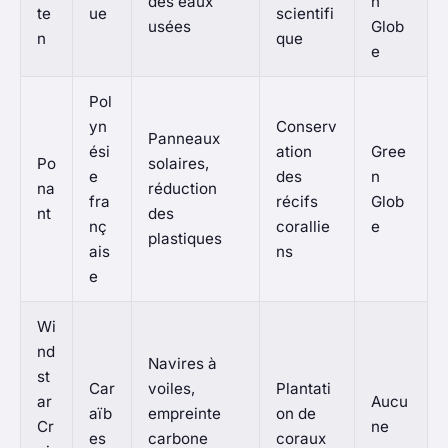
des eaux
n
te
ue
scientifi
usées
Glob
n
que
e
Pol
yn
Conserv
Panneaux
ési
ation
Gree
Po
solaires,
e
des
n
na
réduction
fra
récifs
Glob
nt
des
nç
corallie
e
plastiques
ais
ns
e
Wi
nd
Navires à
st
Car
voiles,
Plantati
ar
Aucu
aïb
empreinte
on de
Cr
ne
es
carbone
coraux